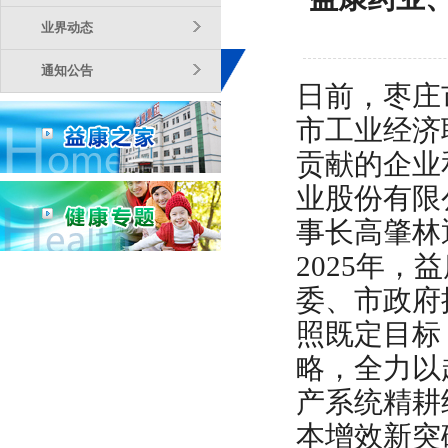
业界动态
通知公告
日前，枣庄
市工业经济
贡献的企业
业股份有限
事长高肇林
2025年
委、市政府
照既定目标
略，全力以
产系统精耕
本增效新突