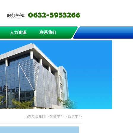
人力资源
联系我们
山东益康集团
> 荣誉平台 > 益康平台